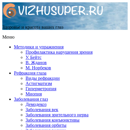
Здоровье и красота ваших глаз
Меню
Методики и упражнения
Профилактика нарушения зрения
У. Бейтс
В. Жданов
М. Норбеков
Рефракция глаза
Виды рефракции
Астигматизм
Гиперметропия
Миопия
Заболевания глаз
Демодекоз
Заболевания век
Заболевания зрительного нерва
Заболевания конъюнктивы
Заболевания орбиты