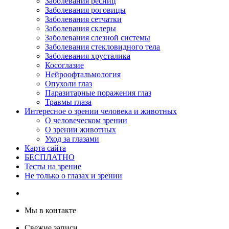
Заболевания ресниц
Заболевания роговицы
Заболевания сетчатки
Заболевания склеры
Заболевания слезной системы
Заболевания стекловидного тела
Заболевания хрусталика
Косоглазие
Нейроофтальмология
Опухоли глаз
Паразитарные поражения глаз
Травмы глаза
Интересное о зрении человека и животных
О человеческом зрении
О зрении животных
Уход за глазами
Карта сайта
БЕСПЛАТНО
Тесты на зрение
Не только о глазах и зрении
Мы в контакте
Свежие записи