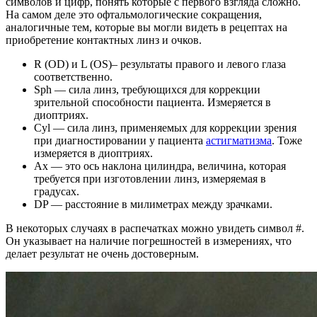
символов и цифр, понять которые с первого взгляда сложно.
На самом деле это офтальмологические сокращения,
аналогичные тем, которые вы могли видеть в рецептах на
приобретение контактных линз и очков.
R (OD) и L (OS)– результаты правого и левого глаза
соответственно.
Sph — сила линз, требующихся для коррекции
зрительной способности пациента. Измеряется в
диоптриях.
Cyl — сила линз, применяемых для коррекции зрения
при диагностировании у пациента
астигматизма
. Тоже
измеряется в диоптриях.
Ax — это ось наклона цилиндра, величина, которая
требуется при изготовлении линз, измеряемая в
градусах.
DP — расстояние в милиметрах между зрачками.
В некоторых случаях в распечатках можно увидеть символ #.
Он указывает на наличие погрешностей в измерениях, что
делает результат не очень достоверным.