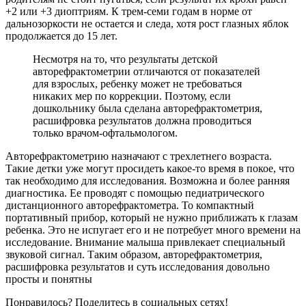
+2 или +3 диоптриям. К трем-семи годам в норме от
дальнозоркости не остается и следа, хотя рост глазных яблок
продолжается до 15 лет.
Несмотря на то, что результаты детской
авторефрактометрии отличаются от показателей
для взрослых, ребенку может не требоваться
никаких мер по коррекции. Поэтому, если
дошкольнику была сделана авторефрактометрия,
расшифровка результатов должна проводиться
только врачом-офтальмологом.
Авторефрактометрию назначают с трехлетнего возраста.
Такие детки уже могут просидеть какое-то время в покое, что
так необходимо для исследования. Возможна и более ранняя
диагностика. Ее проводят с помощью педиатрического
дистанционного авторефрактометра. То компактный
портативный прибор, который не нужно приближать к глазам
ребенка. Это не испугает его и не потребует много времени на
исследование. Внимание малыша привлекает специальный
звуковой сигнал. Таким образом, авторефрактометрия,
расшифровка результатов и суть исследования довольно
просты и понятны
Понравилось? Поделитесь в социальных сетях!