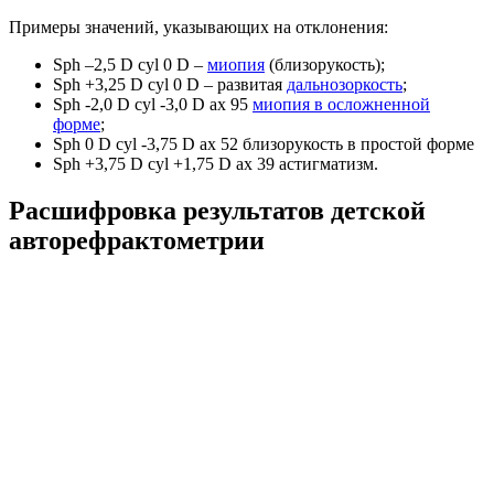
Примеры значений, указывающих на отклонения:
Sph –2,5 D cyl 0 D –
миопия
(близорукость);
Sph +3,25 D cyl 0 D – развитая
дальнозоркость
;
Sph -2,0 D cyl -3,0 D ax 95
миопия в осложненной
форме
;
Sph 0 D cyl -3,75 D ax 52 близорукость в простой форме
Sph +3,75 D cyl +1,75 D ax 39 астигматизм.
Расшифровка результатов детской
авторефрактометрии