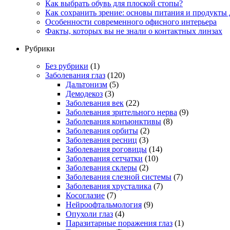
Как выбрать обувь для плоской стопы?
Как сохранить зрение: основы питания и продукты 
Особенности современного офисного интерьера
Факты, которых вы не знали о контактных линзах
Рубрики
Без рубрики
(1)
Заболевания глаз
(120)
Дальтонизм
(5)
Демодекоз
(3)
Заболевания век
(22)
Заболевания зрительного нерва
(9)
Заболевания конъюнктивы
(8)
Заболевания орбиты
(2)
Заболевания ресниц
(3)
Заболевания роговицы
(14)
Заболевания сетчатки
(10)
Заболевания склеры
(2)
Заболевания слезной системы
(7)
Заболевания хрусталика
(7)
Косоглазие
(7)
Нейроофтальмология
(9)
Опухоли глаз
(4)
Паразитарные поражения глаз
(1)