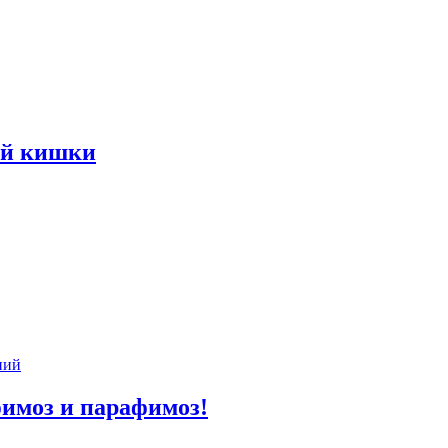
ой кишки
фимоз и парафимоз!