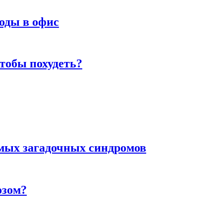
оды в офис
тобы похудеть?
амых загадочных синдромов
озом?