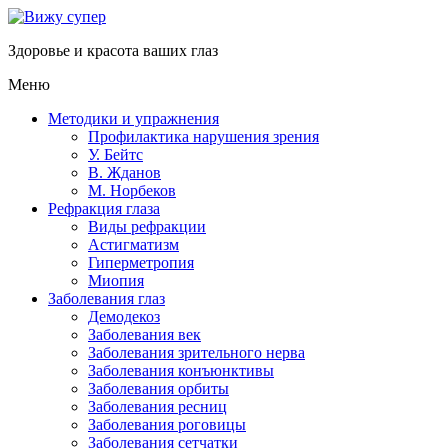
Здоровье и красота ваших глаз
Меню
Методики и упражнения
Профилактика нарушения зрения
У. Бейтс
В. Жданов
М. Норбеков
Рефракция глаза
Виды рефракции
Астигматизм
Гиперметропия
Миопия
Заболевания глаз
Демодекоз
Заболевания век
Заболевания зрительного нерва
Заболевания конъюнктивы
Заболевания орбиты
Заболевания ресниц
Заболевания роговицы
Заболевания сетчатки