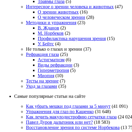
Травмы глаза
(5)
Интересное о зрении человека и животных
(47)
О зрении животных
(16)
О человеческом зрении
(28)
Методики и упражнения
(23)
В. Жданов
(2)
М. Норбеков
(2)
Профилактика нарушения зрения
(15)
У. Бейтс
(4)
Не только о глазах и зрении
(37)
Рефракция глаза
(25)
Астигматизм
(6)
Виды рефракции
(3)
Гиперметропия
(5)
Миопия
(10)
Тесты на зрение
(7)
Уход за глазами
(35)
Самые популярные статьи на сайте
Как убрать мешки под глазами за 5 минут
(41 091)
Упражнения для глаз по Кащенко
(31 648)
Как лечить макулодистрофию сетчатки глаза
(24 024
Павел Дуров дальтоник или нет?
(18 583)
Восстановление зрения по системе Норбекова
(13 7