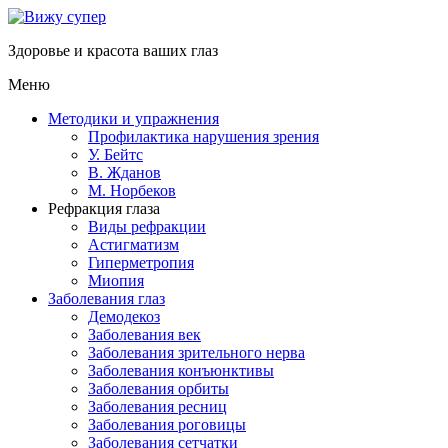
Здоровье и красота ваших глаз
Меню
Методики и упражнения
Профилактика нарушения зрения
У. Бейтс
В. Жданов
М. Норбеков
Рефракция глаза
Виды рефракции
Астигматизм
Гиперметропия
Миопия
Заболевания глаз
Демодекоз
Заболевания век
Заболевания зрительного нерва
Заболевания конъюнктивы
Заболевания орбиты
Заболевания ресниц
Заболевания роговицы
Заболевания сетчатки