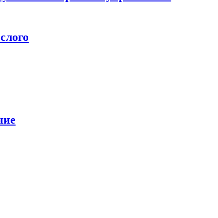
слого
ние