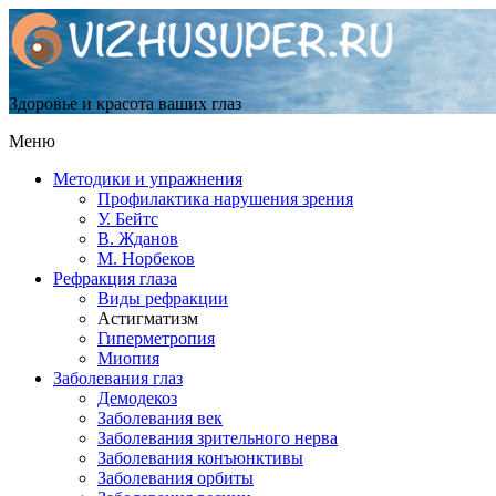
Здоровье и красота ваших глаз
Меню
Методики и упражнения
Профилактика нарушения зрения
У. Бейтс
В. Жданов
М. Норбеков
Рефракция глаза
Виды рефракции
Астигматизм
Гиперметропия
Миопия
Заболевания глаз
Демодекоз
Заболевания век
Заболевания зрительного нерва
Заболевания конъюнктивы
Заболевания орбиты