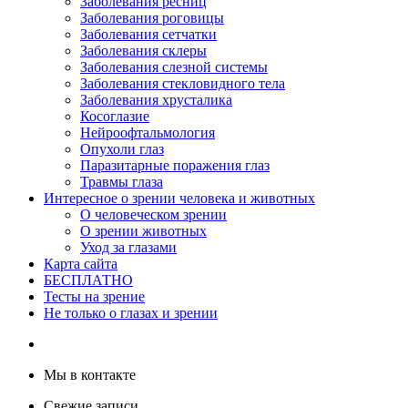
Заболевания ресниц
Заболевания роговицы
Заболевания сетчатки
Заболевания склеры
Заболевания слезной системы
Заболевания стекловидного тела
Заболевания хрусталика
Косоглазие
Нейроофтальмология
Опухоли глаз
Паразитарные поражения глаз
Травмы глаза
Интересное о зрении человека и животных
О человеческом зрении
О зрении животных
Уход за глазами
Карта сайта
БЕСПЛАТНО
Тесты на зрение
Не только о глазах и зрении
Мы в контакте
Свежие записи