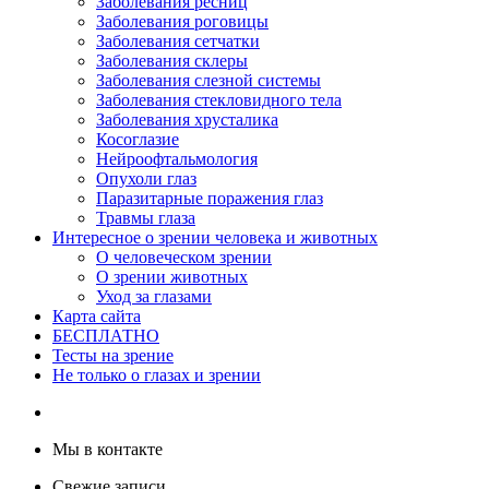
Заболевания ресниц
Заболевания роговицы
Заболевания сетчатки
Заболевания склеры
Заболевания слезной системы
Заболевания стекловидного тела
Заболевания хрусталика
Косоглазие
Нейроофтальмология
Опухоли глаз
Паразитарные поражения глаз
Травмы глаза
Интересное о зрении человека и животных
О человеческом зрении
О зрении животных
Уход за глазами
Карта сайта
БЕСПЛАТНО
Тесты на зрение
Не только о глазах и зрении
Мы в контакте
Свежие записи