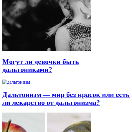
Могут ли девочки быть
дальтониками?
Дальтонизм — мир без красок или есть
ли лекарство от дальтонизма?