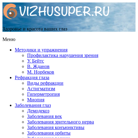
Здоровье и красота ваших глаз
Меню
Методики и упражнения
Профилактика нарушения зрения
У. Бейтс
В. Жданов
М. Норбеков
Рефракция глаза
Виды рефракции
Астигматизм
Гиперметропия
Миопия
Заболевания глаз
Демодекоз
Заболевания век
Заболевания зрительного нерва
Заболевания конъюнктивы
Заболевания орбиты