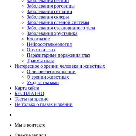
Заболевания ресниц
Заболевания роговицы
Заболевания сетчатки
Заболевания склеры
Заболевания слезной системы
Заболевания стекловидного тела
Заболевания хрусталика
Косоглазие
Нейроофтальмология
Опухоли глаз
Паразитарные поражения глаз
Травмы глаза
Интересное о зрении человека и животных
О человеческом зрении
О зрении животных
Уход за глазами
Карта сайта
БЕСПЛАТНО
Тесты на зрение
Не только о глазах и зрении
Мы в контакте
Свежие записи