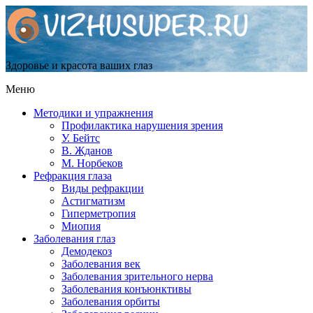
Здоровье и красота ваших глаз
Меню
Методики и упражнения
Профилактика нарушения зрения
У. Бейтс
В. Жданов
М. Норбеков
Рефракция глаза
Виды рефракции
Астигматизм
Гиперметропия
Миопия
Заболевания глаз
Демодекоз
Заболевания век
Заболевания зрительного нерва
Заболевания конъюнктивы
Заболевания орбиты