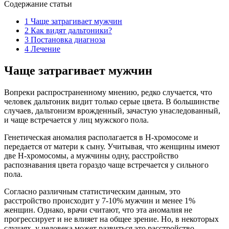
Содержание статьи
1
Чаще затрагивает мужчин
2
Как видят дальтоники?
3
Постановка диагноза
4
Лечение
Чаще затрагивает мужчин
Вопреки распространенному мнению, редко случается, что
человек дальтоник видит только серые цвета. В большинстве
случаев, дальтонизм врожденный, зачастую унаследованный,
и чаще встречается у лиц мужского пола.
Генетическая аномалия располагается в H-хромосоме и
передается от матери к сыну. Учитывая, что женщины имеют
две H-хромосомы, а мужчины одну, расстройство
распознавания цвета гораздо чаще встречается у сильного
пола.
Согласно различным статистическим данным, это
расстройство происходит у 7-10% мужчин и менее 1%
женщин. Однако, врачи считают, что эта аномалия не
прогрессирует и не влияет на общее зрение. Но, в некоторых
случаях, у человека может развиться это расстройство