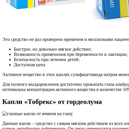
Это средство не раз проверено временем и миллионами пациент
Быстрое, но довольно мягкое действие;
Возможность применения при беременности и лактации;
Безопасность при лечении детей;
Доступная цена
Активное вещество в этих каплях сульфацетамида натрия моно
Для полного выздоровления достаточно прокапать глаза альбуцид
оптимальна концентрация активного вещества в количестве 10
Капли «Тобрекс» от гордеолума
Данные капли – средство с самым мягким действием из всех из
капель антибиотик тобрамицин. Он легко переносится пациент