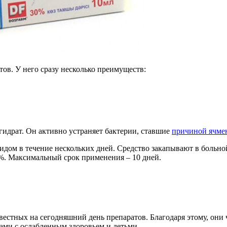
ов. У него сразу несколько преимуществ:
гидрат. Он активно устраняет бактерии, ставшие
причиной ячме
ом в течение нескольких дней. Средство закапывают в больной гл
%. Максимальный срок применения – 10 дней.
вестных на сегодняшний день препаратов. Благодаря этому, они
ами с ослабленным здоровьем и детьми.