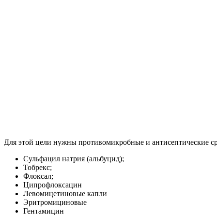
Для этой цели нужны противомикробные и антисептические ср
Сульфацил натрия (альбуцид);
Тобрекс;
Флоксал;
Ципрофлоксацин
Левомицетиновые капли
Эритромициновые
Гентамицин