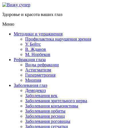
Здоровье и красота ваших глаз
Меню
Методики и упражнения
Профилактика нарушения зрения
У. Бейтс
В. Жданов
М. Норбеков
Рефракция глаза
Виды рефракции
Астигматизм
Гиперметропия
Миопия
Заболевания глаз
Демодекоз
Заболевания век
Заболевания зрительного нерва
Заболевания конъюнктивы
Заболевания орбиты
Заболевания ресниц
Заболевания роговицы
Заболевания сетчатки