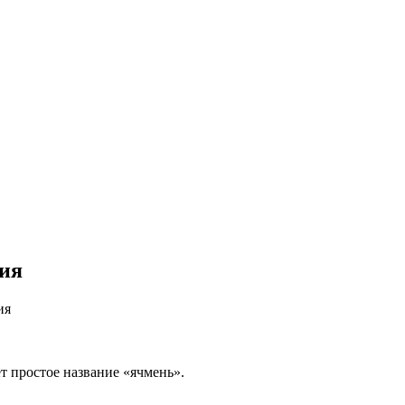
ния
ия
ет простое название «ячмень».