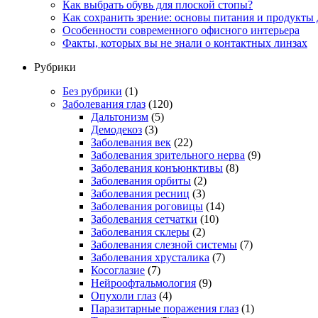
Как выбрать обувь для плоской стопы?
Как сохранить зрение: основы питания и продукты 
Особенности современного офисного интерьера
Факты, которых вы не знали о контактных линзах
Рубрики
Без рубрики
(1)
Заболевания глаз
(120)
Дальтонизм
(5)
Демодекоз
(3)
Заболевания век
(22)
Заболевания зрительного нерва
(9)
Заболевания конъюнктивы
(8)
Заболевания орбиты
(2)
Заболевания ресниц
(3)
Заболевания роговицы
(14)
Заболевания сетчатки
(10)
Заболевания склеры
(2)
Заболевания слезной системы
(7)
Заболевания хрусталика
(7)
Косоглазие
(7)
Нейроофтальмология
(9)
Опухоли глаз
(4)
Паразитарные поражения глаз
(1)