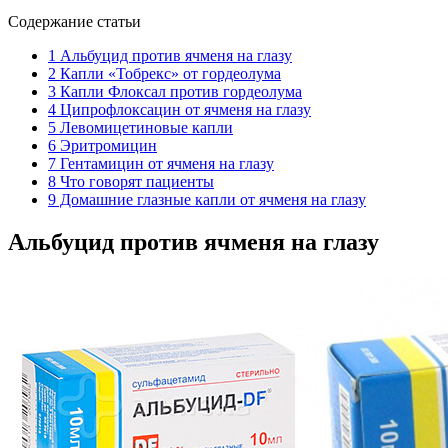
Содержание статьи
1
Альбуцид против ячменя на глазу
2
Капли «Тобрекс» от гордеолума
3
Капли Флоксал против гордеолума
4
Ципрофлоксацин от ячменя на глазу
5
Левомицетиновые капли
6
Эритромицин
7
Гентамицин от ячменя на глазу
8
Что говорят пациенты
9
Домашние глазные капли от ячменя на глазу
Альбуцид против ячменя на глазу