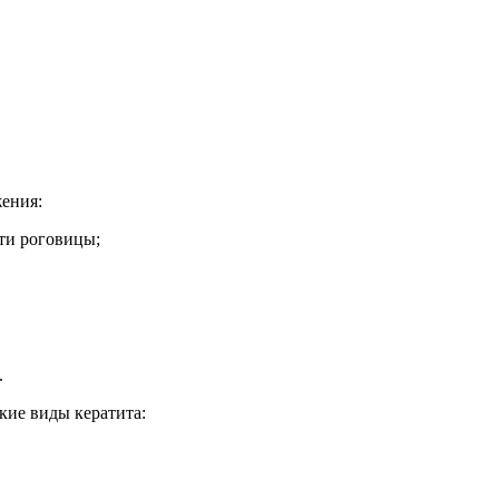
жения:
ти роговицы;
.
кие виды кератита: