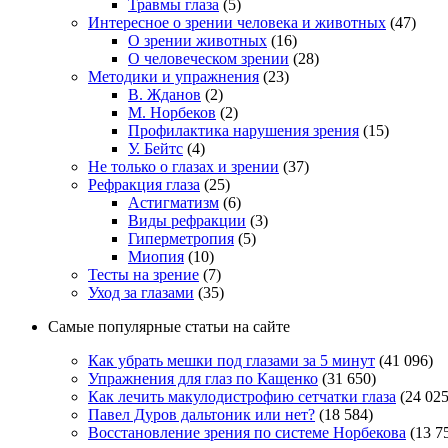
Травмы глаза
(5)
Интересное о зрении человека и животных
(47)
О зрении животных
(16)
О человеческом зрении
(28)
Методики и упражнения
(23)
В. Жданов
(2)
М. Норбеков
(2)
Профилактика нарушения зрения
(15)
У. Бейтс
(4)
Не только о глазах и зрении
(37)
Рефракция глаза
(25)
Астигматизм
(6)
Виды рефракции
(3)
Гиперметропия
(5)
Миопия
(10)
Тесты на зрение
(7)
Уход за глазами
(35)
Самые популярные статьи на сайте
Как убрать мешки под глазами за 5 минут
(41 096)
Упражнения для глаз по Кащенко
(31 650)
Как лечить макулодистрофию сетчатки глаза
(24 025
Павел Дуров дальтоник или нет?
(18 584)
Восстановление зрения по системе Норбекова
(13 7