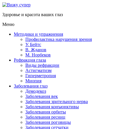
Здоровье и красота ваших глаз
Меню
Методики и упражнения
Профилактика нарушения зрения
У. Бейтс
В. Жданов
М. Норбеков
Рефракция глаза
Виды рефракции
Астигматизм
Гиперметропия
Миопия
Заболевания глаз
Демодекоз
Заболевания век
Заболевания зрительного нерва
Заболевания конъюнктивы
Заболевания орбиты
Заболевания ресниц
Заболевания роговицы
Заболевания сетчатки