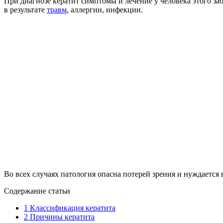
При диагнозе кератит симптомы и лечение у человека этого з
в результате
травм
, аллергии, инфекции.
Во всех случаях патология опасна потерей зрения и нуждается 
Содержание статьи
1
Классификация кератита
2
Причины кератита