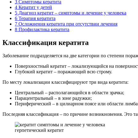
3
Симптомы кератита
4
Кератит у детей
5
Диагноз кератит – симптомы и лечение у человека
6
Терапия кератита
7
Осложнения кератита при отсутствии лечения
8
Профилактика кератита
Классификация кератита
Заболевание подразделяется на две категории по степени пора
Поверхностный кератит – локализующийся на поверхнос
Глубокий кератит – поражающий всю строму.
По месту локализации классифицируют три вида кератита:
Центральный – располагающийся в области зрачка;
Парацентральный – в зоне радужки;
Периферический – в цилиарном поясе или области лимба
Последняя классификация – по причине возникновения. Это та
герпетический кератит