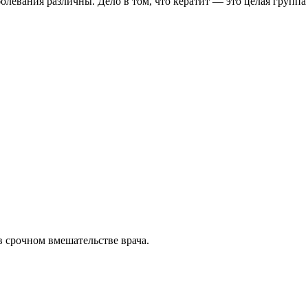
аболевания различны. Дело в том, что кератит — это целая гру
в срочном вмешательстве врача.