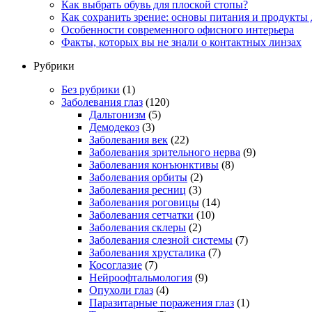
Как выбрать обувь для плоской стопы?
Как сохранить зрение: основы питания и продукты 
Особенности современного офисного интерьера
Факты, которых вы не знали о контактных линзах
Рубрики
Без рубрики
(1)
Заболевания глаз
(120)
Дальтонизм
(5)
Демодекоз
(3)
Заболевания век
(22)
Заболевания зрительного нерва
(9)
Заболевания конъюнктивы
(8)
Заболевания орбиты
(2)
Заболевания ресниц
(3)
Заболевания роговицы
(14)
Заболевания сетчатки
(10)
Заболевания склеры
(2)
Заболевания слезной системы
(7)
Заболевания хрусталика
(7)
Косоглазие
(7)
Нейроофтальмология
(9)
Опухоли глаз
(4)
Паразитарные поражения глаз
(1)