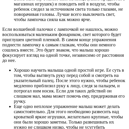
магазинах игрушек) и поводить ней в воздухе, чтобы
ребенок следил за источником света только глазами, не
поворачивая головы. Лучше всего выключить свет,
чтобы лампочка сияла как можно ярче.
Если волшебной палочки с лампочкой не нашлось, можно
воспользоваться маленьким фонариком, свет которого будет
приглушен цветной пленкой. В самом конце упражнения
поднести лампочку к самым глазкам, чтобы они немного
сошлись вместе. Это будет знаком, что малыш хорошо
фокусирует взгляд на одной точке, независимо от расстояния
до нее.
Хорошо научить малыша одной простой игре. Ее суть в
том, чтобы вытянуть руку перед собой и смотреть на
указательный палец. После этого нужно, чтобы ребенок
медленно приблизил руку к лицу, следя за пальцем, и
потрогал ним носик. Если для таких действий он
слишком мал, мама может помочь ему, придерживая его
ручку.
Еще одно неплохое упражнение малыш может делать
самостоятельно. Для этого необходимо развесить над
кроваткой яркие игрушки, желательно крупные, чтобы
они были хорошо заметны. Только развешивать их
нужно не слишком низко, чтобы не усугубить