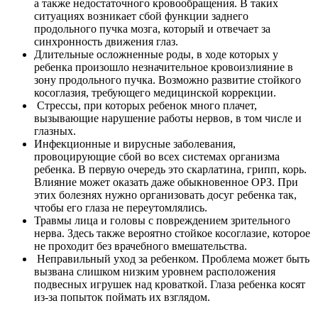
а также недостаточного кровообращения. В таких
ситуациях возникает сбой функции заднего
продольного пучка мозга, который и отвечает за
синхронность движения глаз.
Длительные осложненные роды, в ходе которых у
ребенка произошло незначительное кровоизлияние в
зону продольного пучка. Возможно развитие стойкого
косоглазия, требующего медицинской коррекции.
Стрессы, при которых ребенок много плачет,
вызывающие нарушение работы нервов, в том числе и
глазных.
Инфекционные и вирусные заболевания,
провоцирующие сбой во всех системах организма
ребенка. В первую очередь это скарлатина, грипп, корь.
Влияние может оказать даже обыкновенное ОРЗ. При
этих болезнях нужно организовать досуг ребенка так,
чтобы его глаза не переутомлялись.
Травмы лица и головы с повреждением зрительного
нерва. Здесь также вероятно стойкое косоглазие, которое
не проходит без врачебного вмешательства.
Неправильный уход за ребенком. Проблема может быть
вызвана слишком низким уровнем расположения
подвесных игрушек над кроваткой. Глаза ребенка косят
из-за попыток поймать их взглядом.