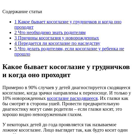
Содержание статьи
1
Какое бывает косоглазие у грудничков и когда оно
проходит
2
Что необходимо знать родителям
3
Причины косоглазия у новорожденных
4
Передается ли косоглазие по наследству
5
Что делать родителям, если косоглазие у ребенка не
прошло
Какое бывает косоглазие у грудничков
и когда оно проходит
Примерно в 90% случаев у детей диагностируется сходящееся
косоглазие, когда зрачки направлены к переносице. И только у
10% новорожденных
косоглазие расходящееся
. Их глазки как
бы смотрят в стороны ушей. Провести предварительную
диагностику могут сами родители – если глазки косят, это
хорошо видно невооруженным глазом.
У некоторых детей до года проявляется так называемое
ложное косоглазие. Лицо выглядит так, как будто косит один