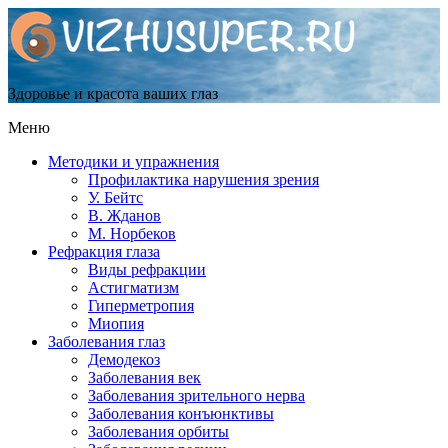
Здоровье и красота ваших глаз
Меню
Методики и упражнения
Профилактика нарушения зрения
У. Бейтс
В. Жданов
М. Норбеков
Рефракция глаза
Виды рефракции
Астигматизм
Гиперметропия
Миопия
Заболевания глаз
Демодекоз
Заболевания век
Заболевания зрительного нерва
Заболевания конъюнктивы
Заболевания орбиты