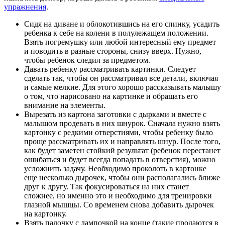
упражнения
.
Сидя на диване и облокотившись на его спинку, усадить
ребенка к себе на колени в полулежащем положении.
Взять погремушку или любой интересный ему предмет
и поводить в разные стороны, снизу вверх. Нужно,
чтобы ребенок следил за предметом.
Давать ребенку рассматривать картинки. Следует
сделать так, чтобы он рассматривал все детали, включая
и самые мелкие. Для этого хорошо рассказывать малышу
о том, что нарисовано на картинке и обращать его
внимание на элементы.
Вырезать из картона заготовки с дырками и вместе с
малышом продевать в них шнурок. Сначала нужно взять
картонку с редкими отверстиями, чтобы ребенку было
проще рассматривать их и направлять шнур. После того,
как будет заметен стойкий результат (ребенок перестанет
ошибаться и будет всегда попадать в отверстия), можно
усложнить задачу. Необходимо проколоть в картонке
еще несколько дырочек, чтобы они располагались ближе
друг к другу. Так фокусироваться на них станет
сложнее, но именно это и необходимо для тренировки
глазной мышцы. Со временем снова добавить дырочек
на картонку.
Взять палочку с лампочкой на конце (такие продаются в