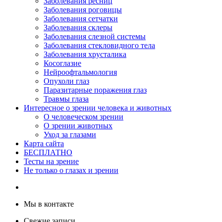
Заболевания ресниц
Заболевания роговицы
Заболевания сетчатки
Заболевания склеры
Заболевания слезной системы
Заболевания стекловидного тела
Заболевания хрусталика
Косоглазие
Нейроофтальмология
Опухоли глаз
Паразитарные поражения глаз
Травмы глаза
Интересное о зрении человека и животных
О человеческом зрении
О зрении животных
Уход за глазами
Карта сайта
БЕСПЛАТНО
Тесты на зрение
Не только о глазах и зрении
Мы в контакте
Свежие записи