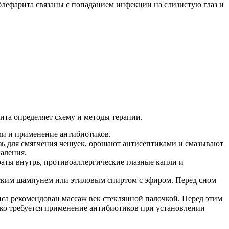
блефарита связаны с попаданием инфекции на слизистую глаз и
ита определяет схему и методы терапии.
ми и применение антибиотиков.
зь для смягчения чешуек, орошают антисептиками и смазывают
аления.
аты внутрь, противоаллергические глазные капли и
тским шампунем или этиловым спиртом с эфиром. Перед сном
са рекомендован массаж век стеклянной палочкой. Перед этим
дко требуется применение антибиотиков при установлении