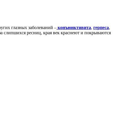
ругих глазных заболеваний –
конъюнктивита
,
герпеса
,
з-за слипшихся ресниц, края век краснеют и покрываются