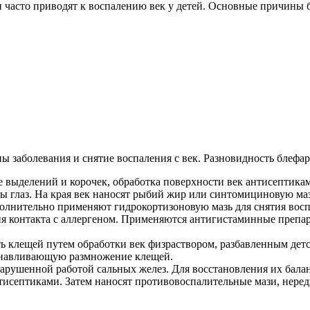
 часто приводят к воспалению век у детей. Основные причины 
ы заболевания и снятие воспаления с век. Разновидность блефар
е выделений и корочек, обработка поверхности век антисептика
ы глаз. На края век наносят рыбий жир или синтомициновую ма
олнительно применяют гидрокортизоновую мазь для снятия восп
я контакта с аллергеном. Применяются антигистаминные препар
ь клещей путем обработки век физраствором, разбавленным де
танавливающую размножение клещей.
арушенной работой сальных желез. Для восстановления их балан
тисептиками. Затем наносят противовоспалительные мази, нере