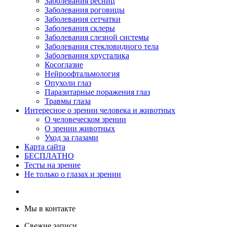
Заболевания ресниц
Заболевания роговицы
Заболевания сетчатки
Заболевания склеры
Заболевания слезной системы
Заболевания стекловидного тела
Заболевания хрусталика
Косоглазие
Нейроофтальмология
Опухоли глаз
Паразитарные поражения глаз
Травмы глаза
Интересное о зрении человека и животных
О человеческом зрении
О зрении животных
Уход за глазами
Карта сайта
БЕСПЛАТНО
Тесты на зрение
Не только о глазах и зрении
Мы в контакте
Свежие записи