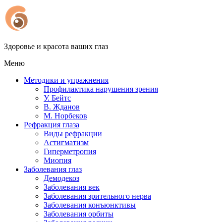
Здоровье и красота ваших глаз
Меню
Методики и упражнения
Профилактика нарушения зрения
У. Бейтс
В. Жданов
М. Норбеков
Рефракция глаза
Виды рефракции
Астигматизм
Гиперметропия
Миопия
Заболевания глаз
Демодекоз
Заболевания век
Заболевания зрительного нерва
Заболевания конъюнктивы
Заболевания орбиты