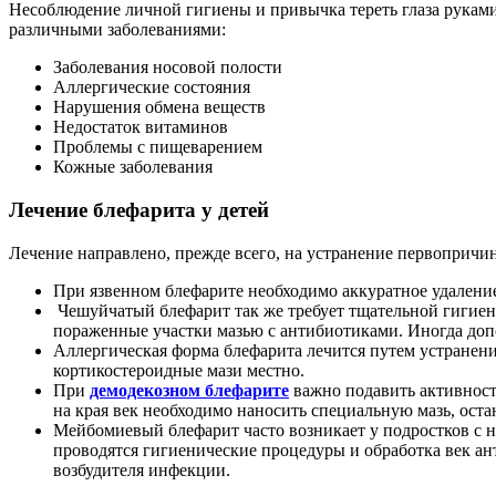
Несоблюдение личной гигиены и привычка тереть глаза руками
различными заболеваниями:
Заболевания носовой полости
Аллергические состояния
Нарушения обмена веществ
Недостаток витаминов
Проблемы с пищеварением
Кожные заболевания
Лечение блефарита у детей
Лечение направлено, прежде всего, на устранение первопричин
При язвенном блефарите необходимо аккуратное удалени
Чешуйчатый блефарит так же требует тщательной гигиен
пораженные участки мазью с антибиотиками. Иногда доп
Аллергическая форма блефарита лечится путем устранени
кортикостероидные мази местно.
При
демодекозном блефарите
важно подавить активност
на края век необходимо наносить специальную мазь, ос
Мейбомиевый блефарит часто возникает у подростков с н
проводятся гигиенические процедуры и обработка век ан
возбудителя инфекции.