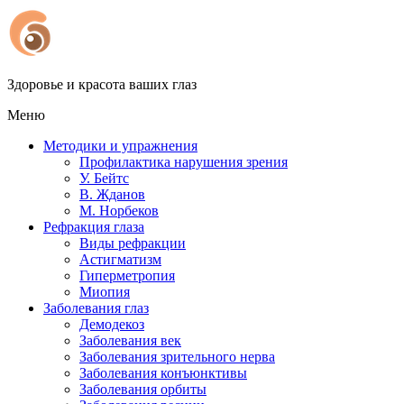
Здоровье и красота ваших глаз
Меню
Методики и упражнения
Профилактика нарушения зрения
У. Бейтс
В. Жданов
М. Норбеков
Рефракция глаза
Виды рефракции
Астигматизм
Гиперметропия
Миопия
Заболевания глаз
Демодекоз
Заболевания век
Заболевания зрительного нерва
Заболевания конъюнктивы
Заболевания орбиты