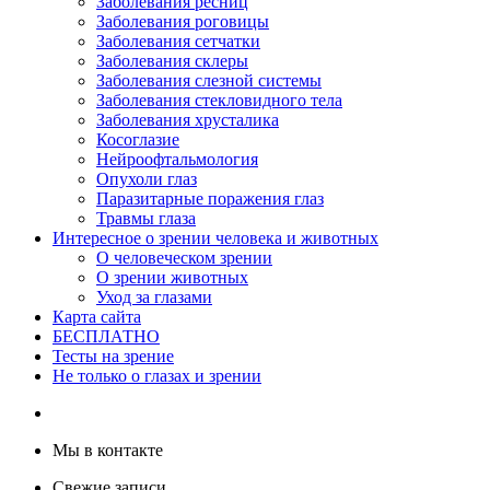
Заболевания ресниц
Заболевания роговицы
Заболевания сетчатки
Заболевания склеры
Заболевания слезной системы
Заболевания стекловидного тела
Заболевания хрусталика
Косоглазие
Нейроофтальмология
Опухоли глаз
Паразитарные поражения глаз
Травмы глаза
Интересное о зрении человека и животных
О человеческом зрении
О зрении животных
Уход за глазами
Карта сайта
БЕСПЛАТНО
Тесты на зрение
Не только о глазах и зрении
Мы в контакте
Свежие записи