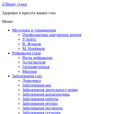
Здоровье и красота ваших глаз
Меню
Методики и упражнения
Профилактика нарушения зрения
У. Бейтс
В. Жданов
М. Норбеков
Рефракция глаза
Виды рефракции
Астигматизм
Гиперметропия
Миопия
Заболевания глаз
Демодекоз
Заболевания век
Заболевания зрительного нерва
Заболевания конъюнктивы
Заболевания орбиты
Заболевания ресниц
Заболевания роговицы
Заболевания сетчатки