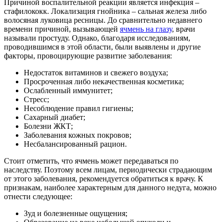
Причиной воспалительной реакции является инфекция –
стафилококк. Локализация гнойника – сальная железа либо
волосяная луковица ресницы. До сравнительно недавнего
времени причиной, вызывающей
ячмень на глазу
, врачи
называли простуду. Однако, благодаря исследованиям,
проводившимся в этой области, были выявлены и другие
факторы, провоцирующие развитие заболевания:
Недостаток витаминов и свежего воздуха;
Просроченная либо некачественная косметика;
Ослабленный иммунитет;
Стресс;
Несоблюдение правил гигиены;
Сахарный диабет;
Болезни ЖКТ;
Заболевания кожных покровов;
Несбалансированный рацион.
Стоит отметить, что ячмень может передаваться по
наследству. Поэтому всем лицам, периодически страдающим
от этого заболевания, рекомендуется обратиться к врачу. К
признакам, наиболее характерным для данного недуга, можно
отнести следующее:
Зуд и болезненные ощущения;