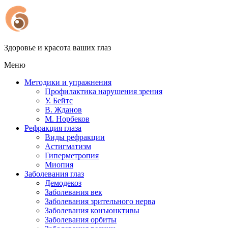
Здоровье и красота ваших глаз
Меню
Методики и упражнения
Профилактика нарушения зрения
У. Бейтс
В. Жданов
М. Норбеков
Рефракция глаза
Виды рефракции
Астигматизм
Гиперметропия
Миопия
Заболевания глаз
Демодекоз
Заболевания век
Заболевания зрительного нерва
Заболевания конъюнктивы
Заболевания орбиты