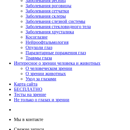
Заболевания ресниц
Заболевания роговицы
Заболевания сетчатки
Заболевания склеры
Заболевания слезной системы
Заболевания стекловидного тела
Заболевания хрусталика
Косоглазие
Нейроофтальмология
Опухоли глаз
Паразитарные поражения глаз
Травмы глаза
Интересное о зрении человека и животных
О человеческом зрении
О зрении животных
Уход за глазами
Карта сайта
БЕСПЛАТНО
Тесты на зрение
Не только о глазах и зрении
Мы в контакте
Свежие записи