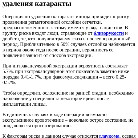
удаления катаракты
Операция по удалению катаракты иногда приводит к риску
проявления регматогенной отслойки сетчатки,
предрасположенность к этому имеется у ряда пациентов. В
группу риска входят люди, страдающие от
близорукости
и
диабета, те, кто получил травму глаза в послеоперационный
период. Приблизительно в 50% случаев отслойка наблюдается
в период около года после операции, вероятность ее
появления зависит от способа экстракции.
При интракапсулярной экстракции вероятность составляет
5.7%, при экстракапсулярной этот показатель заметно ниже –
порядка 0.41-1.7%, при факоэмульсификации – всего 0.25-
0.57%.
Чтобы определить осложнение на ранней стадии, необходимо
наблюдение у специалиста некоторое время после
имплантации линзы.
В единичных случаях в ходе операции возможно
экспульсивное кровотечение – довольно острое состояние, не
поддающееся прогнозированию.
К факторам риска в данном случае относятся
глаукома
, осевая