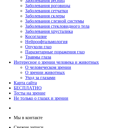
Заболевания ресниц
Заболевания роговицы
Заболевания сетчатки
Заболевания склеры
Заболевания слезной системы
Заболевания стекловидного тела
Заболевания хрусталика
Косоглазие
Нейроофтальмология
Опухоли глаз
Паразитарные поражения глаз
Травмы глаза
Интересное о зрении человека и животных
О человеческом зрении
О зрении животных
Уход за глазами
Карта сайта
БЕСПЛАТНО
Тесты на зрение
Не только о глазах и зрении
Мы в контакте
Свежие записи