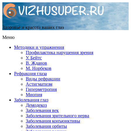
Здоровье и красота ваших глаз
Меню
Методики и упражнения
Профилактика нарушения зрения
У. Бейтс
В. Жданов
М. Норбеков
Рефракция глаза
Виды рефракции
Астигматизм
Гиперметропия
Миопия
Заболевания глаз
Демодекоз
Заболевания век
Заболевания зрительного нерва
Заболевания конъюнктивы
Заболевания орбиты