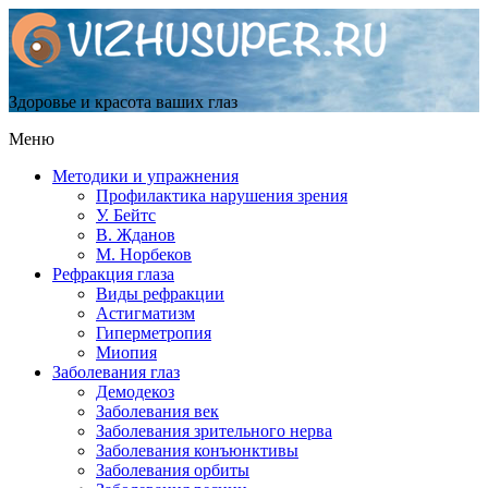
Здоровье и красота ваших глаз
Меню
Методики и упражнения
Профилактика нарушения зрения
У. Бейтс
В. Жданов
М. Норбеков
Рефракция глаза
Виды рефракции
Астигматизм
Гиперметропия
Миопия
Заболевания глаз
Демодекоз
Заболевания век
Заболевания зрительного нерва
Заболевания конъюнктивы
Заболевания орбиты