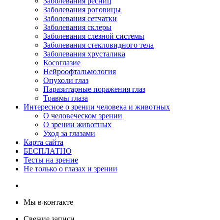
Заболевания ресниц
Заболевания роговицы
Заболевания сетчатки
Заболевания склеры
Заболевания слезной системы
Заболевания стекловидного тела
Заболевания хрусталика
Косоглазие
Нейроофтальмология
Опухоли глаз
Паразитарные поражения глаз
Травмы глаза
Интересное о зрении человека и животных
О человеческом зрении
О зрении животных
Уход за глазами
Карта сайта
БЕСПЛАТНО
Тесты на зрение
Не только о глазах и зрении
Мы в контакте
Свежие записи