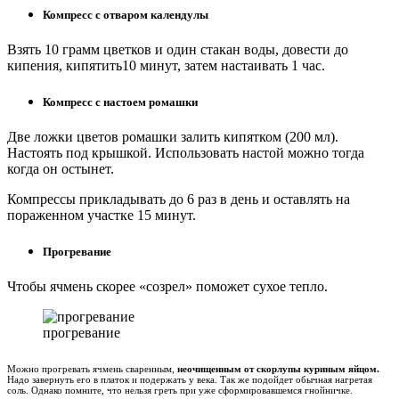
Компресс с отваром календулы
Взять 10 грамм цветков и один стакан воды, довести до
кипения, кипятить10 минут, затем настаивать 1 час.
Компресс с настоем ромашки
Две ложки цветов ромашки залить кипятком (200 мл).
Настоять под крышкой. Использовать настой можно тогда
когда он остынет.
Компрессы прикладывать до 6 раз в день и оставлять на
пораженном участке 15 минут.
Прогревание
Чтобы ячмень скорее «созрел» поможет сухое тепло.
прогревание
Можно прогревать ячмень сваренным,
неочищенным от скорлупы куриным яйцом.
Надо завернуть его в платок и подержать у века. Так же подойдет обычная нагретая
соль. Однако помните, что нельзя греть при уже сформировавшемся гнойничке.