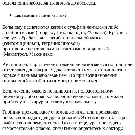
осложнений заболевания вплоть до абсцесса.
Как вылечить ячмень на глазу?
Больному назначаются капли с сульфаниламидами либо
антибиотиками (Тобрекс, Пиклоксидин, Флоксал). Края век
следует обрабатывать антибактериальной мазью
(гентомициновой, тетрациклиновой),
противовоспалительными средствами в виде мазей
(Макситрол, Максидекс).
Антибиотики при лечении ячменя не назначаются по причине
отсутствия достоверных доказательств их эффективности в
борьбе с данным заболеванием. Но при возникновении
осложнений антибиотики могут применяться.
Если лечение ячменя не приводит к положительному
результату либо очаг воспаления очень большой, то можно
прибегнуть к хирургическому вмешательству.
Гнойник прокалывают с помощью иглы или производят
небольшой надрез для дренирования. Это позволяет быстрее
выйти скопившемуся гною. Такие процедуры проводить
самостоятельно опасно, обязательно обратитесь к доктору.