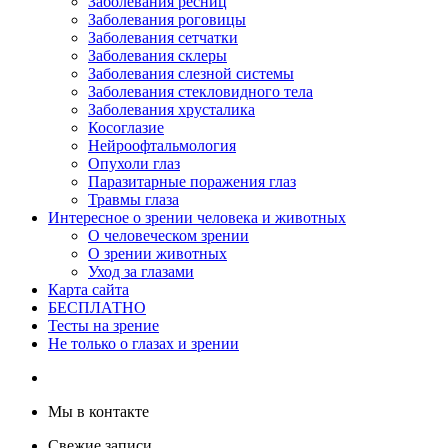
Заболевания ресниц
Заболевания роговицы
Заболевания сетчатки
Заболевания склеры
Заболевания слезной системы
Заболевания стекловидного тела
Заболевания хрусталика
Косоглазие
Нейроофтальмология
Опухоли глаз
Паразитарные поражения глаз
Травмы глаза
Интересное о зрении человека и животных
О человеческом зрении
О зрении животных
Уход за глазами
Карта сайта
БЕСПЛАТНО
Тесты на зрение
Не только о глазах и зрении
Мы в контакте
Свежие записи