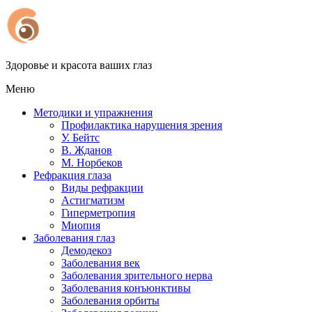
Здоровье и красота ваших глаз
Меню
Методики и упражнения
Профилактика нарушения зрения
У. Бейтс
В. Жданов
М. Норбеков
Рефракция глаза
Виды рефракции
Астигматизм
Гиперметропия
Миопия
Заболевания глаз
Демодекоз
Заболевания век
Заболевания зрительного нерва
Заболевания конъюнктивы
Заболевания орбиты