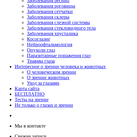
Заболевания ресниц
Заболевания роговицы
Заболевания сетчатки
Заболевания склеры
Заболевания слезной системы
Заболевания стекловидного тела
Заболевания хрусталика
Косоглазие
Нейроофтальмология
Опухоли глаз
Паразитарные поражения глаз
Травмы глаза
Интересное о зрении человека и животных
О человеческом зрении
О зрении животных
Уход за глазами
Карта сайта
БЕСПЛАТНО
Тесты на зрение
Не только о глазах и зрении
Мы в контакте
Свежие записи