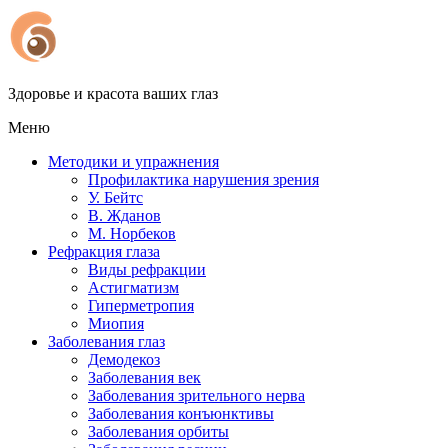
Здоровье и красота ваших глаз
Меню
Методики и упражнения
Профилактика нарушения зрения
У. Бейтс
В. Жданов
М. Норбеков
Рефракция глаза
Виды рефракции
Астигматизм
Гиперметропия
Миопия
Заболевания глаз
Демодекоз
Заболевания век
Заболевания зрительного нерва
Заболевания конъюнктивы
Заболевания орбиты