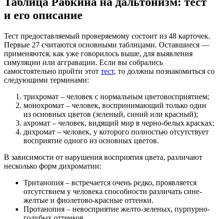
Таблица Рабкина на дальтонизм: тест
и его описание
Тест предоставляемый проверяемому состоит из 48 карточек.
Первые 27 считаются основными таблицами. Оставшиеся —
применяются, как уже говорилось выше, для выявления
симуляции или аггравации. Если вы собрались
самостоятельно пройти этот
тест
, то должны познакомиться со
следующими терминами:
трихромат – человек с нормальным цветовосприятием;
монохромат – человек, воспринимающий только один
из основных цветов (зеленый, синий или красный);
ахромат – человек, видящий мир в черно-белых красках;
дихромат – человек, у которого полностью отсутствует
восприятие одного из основных цветов.
В зависимости от нарушения восприятия цвета, различают
несколько форм дихроматии:
Тританопия – встречается очень редко, проявляется
отсутствием у человека способности различать сине-
желтые и фиолетово-красные оттенки.
Протанопия – невосприятие желто-зеленых, пурпурно-
голубых оттенков.