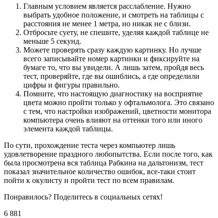
Главным условием является расслабление. Нужно
выбрать удобное положение, и смотреть на таблицы с
расстояния не менее 1 метра, но никак не с близи.
Отбросьте суету, не спешите, уделяя каждой таблице не
меньше 5 секунд.
Можете проверять сразу каждую картинку. Но лучше
всего записывайте номер картинки и фиксируйте на
бумаге то, что вы увидели. А лишь затем, пройдя весь
тест, проверяйте, где вы ошиблись, а где определили
цифры и фигуры правильно.
Помните, что настоящую диагностику на восприятие
цвета можно пройти только у офтальмолога. Это связано
с тем, что настройки изображений, цветности монитора
компьютера очень влияют на оттенки того или иного
элемента каждой таблицы.
По сути, прохождение теста через компьютер лишь
удовлетворение праздного любопытства. Если после того, как
была просмотрена вся таблица Рабкина на дальтонизм, тест
показал значительное количество ошибок, все-таки стоит
пойти к окулисту и пройти тест по всем правилам.
Понравилось? Поделитесь в социальных сетях!
6 881