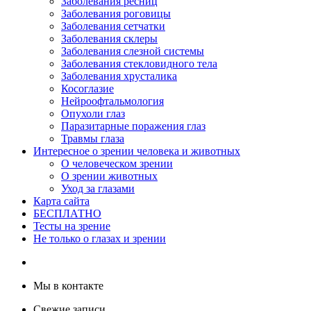
Заболевания ресниц
Заболевания роговицы
Заболевания сетчатки
Заболевания склеры
Заболевания слезной системы
Заболевания стекловидного тела
Заболевания хрусталика
Косоглазие
Нейроофтальмология
Опухоли глаз
Паразитарные поражения глаз
Травмы глаза
Интересное о зрении человека и животных
О человеческом зрении
О зрении животных
Уход за глазами
Карта сайта
БЕСПЛАТНО
Тесты на зрение
Не только о глазах и зрении
Мы в контакте
Свежие записи