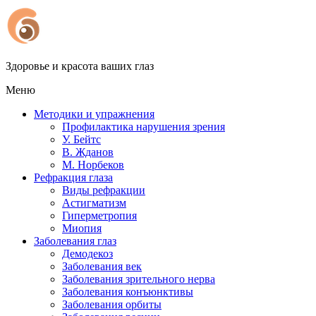
Здоровье и красота ваших глаз
Меню
Методики и упражнения
Профилактика нарушения зрения
У. Бейтс
В. Жданов
М. Норбеков
Рефракция глаза
Виды рефракции
Астигматизм
Гиперметропия
Миопия
Заболевания глаз
Демодекоз
Заболевания век
Заболевания зрительного нерва
Заболевания конъюнктивы
Заболевания орбиты